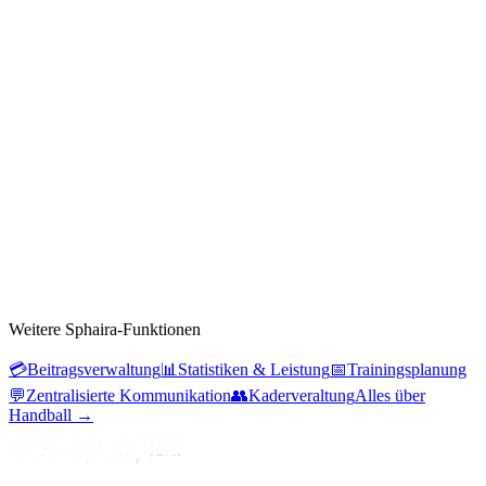
Weitere Sphaira-Funktionen
💳
Beitragsverwaltung
📊
Statistiken & Leistung
📅
Trainingsplanung
💬
Zentralisierte Kommunikation
👥
Kaderveraltung
Alles über
Handball
→