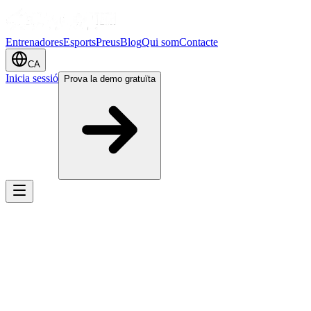
Entrenadores
Esports
Preus
Blog
Qui som
Contacte
CA
Inicia sessió
Prova la demo gratuïta