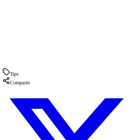
entrenador de fútbol base hoy para gestionar su equipo de forma
profesional y eficiente.
Guía completa para entrenadores de fútbol base en 2026:
herramientas, metodología y gestión
La guía definitiva para entrenadores de fútbol base en 2026: cómo
gestionar tu equipo, planificar la temporada, analizar partidos y usar
la IA para ser mejor entrenador.
Tips
Ver solución para entrenadores
Compartir