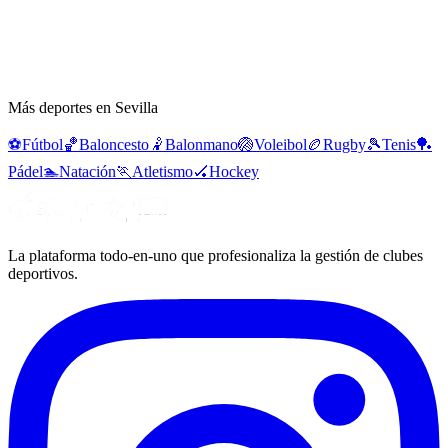
Más deportes en Sevilla
⚽
Fútbol
🏀
Baloncesto
🤾
Balonmano
🏐
Voleibol
🏉
Rugby
🎾
Tenis
🏓
Pádel
🏊
Natación
🏃
Atletismo
🏑
Hockey
La plataforma todo-en-uno que profesionaliza la gestión de clubes
deportivos.