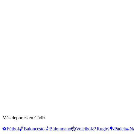
Más deportes en Cádiz
⚽
Fútbol
🏀
Baloncesto
🤾
Balonmano
🏐
Voleibol
🏉
Rugby
🏓
Pádel
🏊
Na