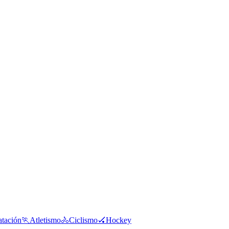
tación
🏃
Atletismo
🚴
Ciclismo
🏑
Hockey