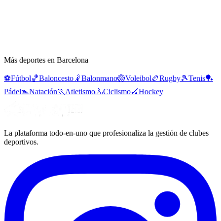
Más deportes en Barcelona
⚽
Fútbol
🏀
Baloncesto
🤾
Balonmano
🏐
Voleibol
🏉
Rugby
🎾
Tenis
🏓
Pádel
🏊
Natación
🏃
Atletismo
🚴
Ciclismo
🏑
Hockey
La plataforma todo-en-uno que profesionaliza la gestión de clubes
deportivos.