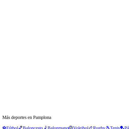
Más deportes en Pamplona
⚽
Fútbol
🏀
Baloncesto
🤾
Balonmano
🏐
Voleibol
🏉
Rugby
🎾
Tenis
🏓
Pá