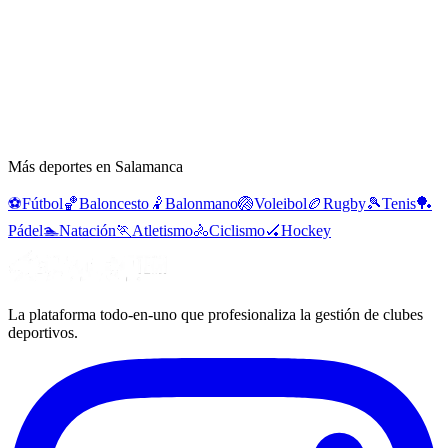
Más deportes en Salamanca
⚽
Fútbol
🏀
Baloncesto
🤾
Balonmano
🏐
Voleibol
🏉
Rugby
🎾
Tenis
🏓
Pádel
🏊
Natación
🏃
Atletismo
🚴
Ciclismo
🏑
Hockey
La plataforma todo-en-uno que profesionaliza la gestión de clubes
deportivos.