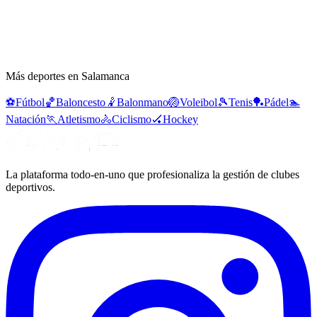
Más deportes en Salamanca
⚽
Fútbol
🏀
Baloncesto
🤾
Balonmano
🏐
Voleibol
🎾
Tenis
🏓
Pádel
🏊
Natación
🏃
Atletismo
🚴
Ciclismo
🏑
Hockey
La plataforma todo-en-uno que profesionaliza la gestión de clubes
deportivos.