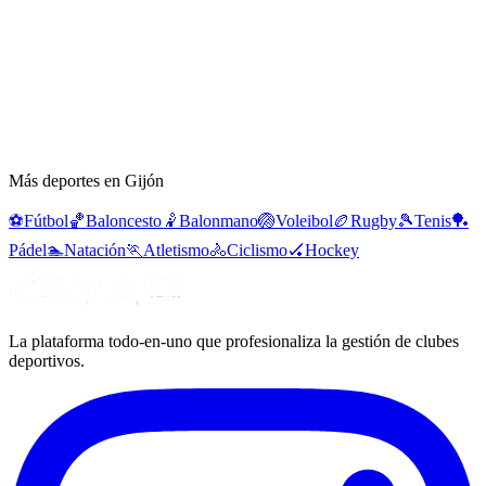
Más deportes en Gijón
⚽
Fútbol
🏀
Baloncesto
🤾
Balonmano
🏐
Voleibol
🏉
Rugby
🎾
Tenis
🏓
Pádel
🏊
Natación
🏃
Atletismo
🚴
Ciclismo
🏑
Hockey
La plataforma todo-en-uno que profesionaliza la gestión de clubes
deportivos.