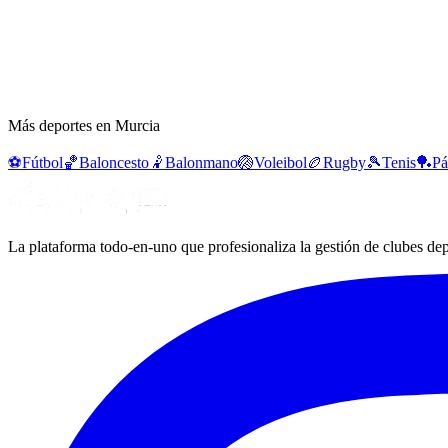
Más deportes en Murcia
⚽
Fútbol
🏀
Baloncesto
🤾
Balonmano
🏐
Voleibol
🏉
Rugby
🎾
Tenis
🏓
Pá
La plataforma todo-en-uno que profesionaliza la gestión de clubes dep