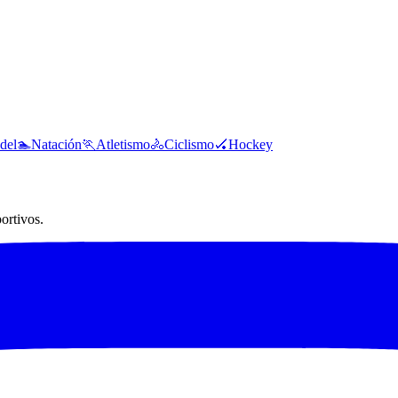
del
🏊
Natación
🏃
Atletismo
🚴
Ciclismo
🏑
Hockey
ortivos.