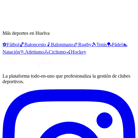
Más deportes en Huelva
⚽
Fútbol
🏀
Baloncesto
🤾
Balonmano
🏉
Rugby
🎾
Tenis
🏓
Pádel
🏊
Natación
🏃
Atletismo
🚴
Ciclismo
🏑
Hockey
La plataforma todo-en-uno que profesionaliza la gestión de clubes
deportivos.