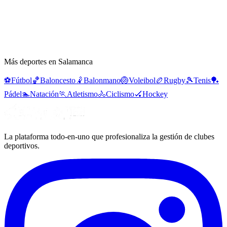
Más deportes en Salamanca
⚽
Fútbol
🏀
Baloncesto
🤾
Balonmano
🏐
Voleibol
🏉
Rugby
🎾
Tenis
🏓
Pádel
🏊
Natación
🏃
Atletismo
🚴
Ciclismo
🏑
Hockey
La plataforma todo-en-uno que profesionaliza la gestión de clubes
deportivos.