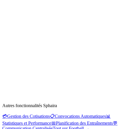
Autres fonctionnalités Sphaira
💳
Gestion des Cotisations
📋
Convocations Automatiques
📊
Statistiques et Performance
📅
Planification des Entraînements
💬
Communication Centralisée
Tout sur Football
→