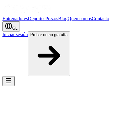
Entrenadores
Deportes
Prezos
Blog
Quen somos
Contacto
GL
Iniciar sesión
Probar demo gratuíta