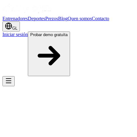
Entrenadores
Deportes
Prezos
Blog
Quen somos
Contacto
GL
Iniciar sesión
Probar demo gratuíta