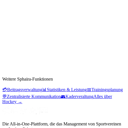
Weitere Sphaira-Funktionen
💳
Beitragsverwaltung
📊
Statistiken & Leistung
📅
Trainingsplanung
💬
Zentralisierte Kommunikation
👥
Kaderveraltung
Alles über
Hockey
→
Die All-in-One-Plattform, die das Management von Sportvereinen