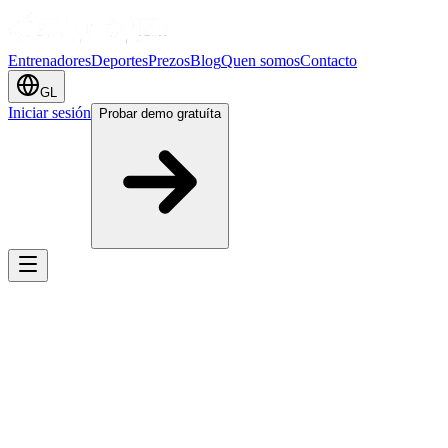
Entrenadores
Deportes
Prezos
Blog
Quen somos
Contacto
GL
Iniciar sesión
Probar demo gratuíta