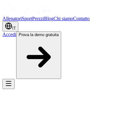
Allenatori
Sport
Prezzi
Blog
Chi siamo
Contatto
IT
Accedi
Prova la demo gratuita