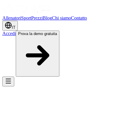
Allenatori
Sport
Prezzi
Blog
Chi siamo
Contatto
IT
Accedi
Prova la demo gratuita