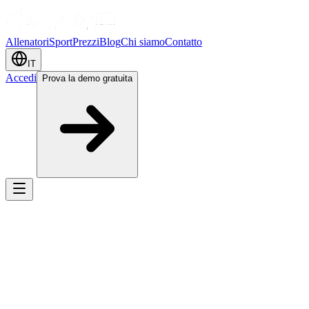
Allenatori
Sport
Prezzi
Blog
Chi siamo
Contatto
IT
Accedi
Prova la demo gratuita