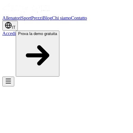
Allenatori
Sport
Prezzi
Blog
Chi siamo
Contatto
IT
Accedi
Prova la demo gratuita