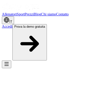
Allenatori
Sport
Prezzi
Blog
Chi siamo
Contatto
IT
Accedi
Prova la demo gratuita