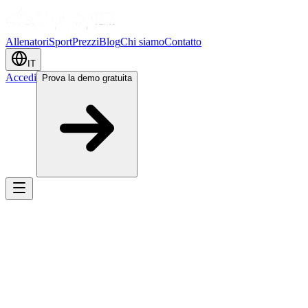
Allenatori
Sport
Prezzi
Blog
Chi siamo
Contatto
IT
Accedi
Prova la demo gratuita