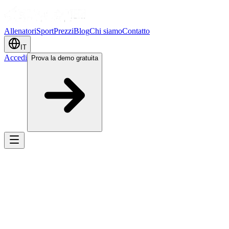
Allenatori
Sport
Prezzi
Blog
Chi siamo
Contatto
IT
Accedi
Prova la demo gratuita