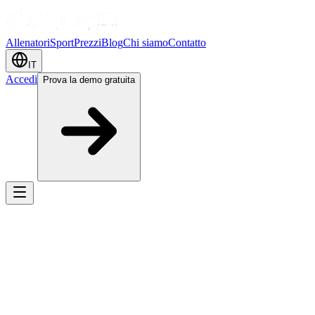
Allenatori
Sport
Prezzi
Blog
Chi siamo
Contatto
IT
Accedi
Prova la demo gratuita