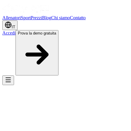
Allenatori
Sport
Prezzi
Blog
Chi siamo
Contatto
IT
Accedi
Prova la demo gratuita