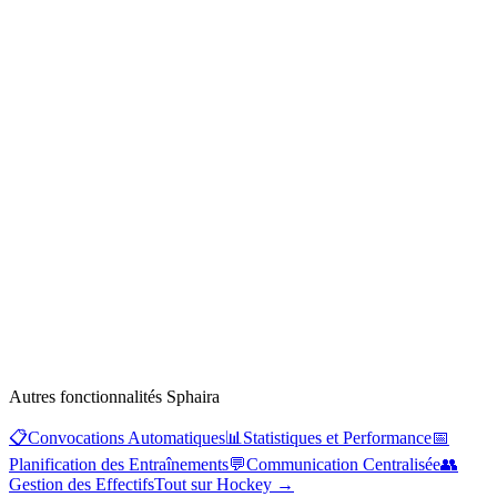
Autres fonctionnalités Sphaira
📋
Convocations Automatiques
📊
Statistiques et Performance
📅
Planification des Entraînements
💬
Communication Centralisée
👥
Gestion des Effectifs
Tout sur Hockey
→