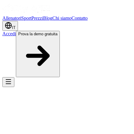
Allenatori
Sport
Prezzi
Blog
Chi siamo
Contatto
IT
Accedi
Prova la demo gratuita