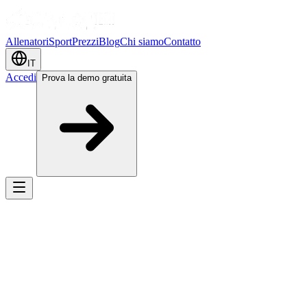
Allenatori
Sport
Prezzi
Blog
Chi siamo
Contatto
IT
Accedi
Prova la demo gratuita