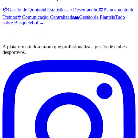
💳
Gestão de Quotas
📊
Estatísticas e Desempenho
📅
Planeamento de
Treinos
💬
Comunicação Centralizada
👥
Gestão de Plantéis
Tudo
sobre Basquetebol
→
A plataforma tudo-em-um que profissionaliza a gestão de clubes
desportivos.