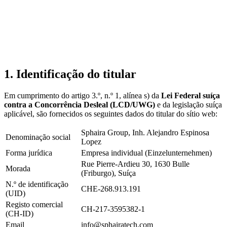
1. Identificação do titular
Em cumprimento do artigo 3.º, n.º 1, alínea s) da
Lei Federal suíça
contra a Concorrência Desleal (LCD/UWG)
e da legislação suíça
aplicável, são fornecidos os seguintes dados do titular do sítio web:
Sphaira Group, Inh. Alejandro Espinosa
Denominação social
Lopez
Forma jurídica
Empresa individual (Einzelunternehmen)
Rue Pierre-Ardieu 30, 1630 Bulle
Morada
(Friburgo), Suíça
N.º de identificação
CHE-268.913.191
(UID)
Registo comercial
CH-217-3595382-1
(CH-ID)
Email
info@sphairatech.com