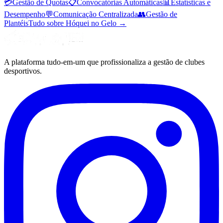
💳
Gestão de Quotas
📋
Convocatórias Automáticas
📊
Estatísticas e
Desempenho
💬
Comunicação Centralizada
👥
Gestão de
Plantéis
Tudo sobre Hóquei no Gelo
→
A plataforma tudo-em-um que profissionaliza a gestão de clubes
desportivos.