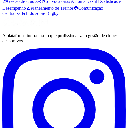
💳
Gestão de Quotas
📋
Convocatórias Automáticas
📊
Estatísticas e
Desempenho
📅
Planeamento de Treinos
💬
Comunicação
Centralizada
Tudo sobre Rugby
→
A plataforma tudo-em-um que profissionaliza a gestão de clubes
desportivos.