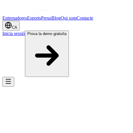
Entrenadores
Esports
Preus
Blog
Qui som
Contacte
CA
Inicia sessió
Prova la demo gratuïta