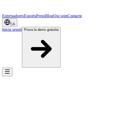
Entrenadores
Esports
Preus
Blog
Qui som
Contacte
CA
Inicia sessió
Prova la demo gratuïta