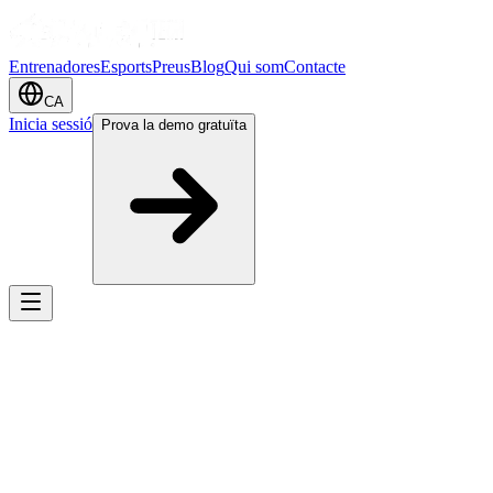
Entrenadores
Esports
Preus
Blog
Qui som
Contacte
CA
Inicia sessió
Prova la demo gratuïta