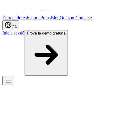
Entrenadores
Esports
Preus
Blog
Qui som
Contacte
CA
Inicia sessió
Prova la demo gratuïta