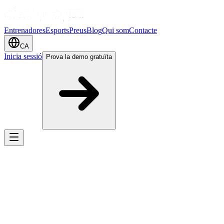
Entrenadores
Esports
Preus
Blog
Qui som
Contacte
CA
Inicia sessió
Prova la demo gratuïta