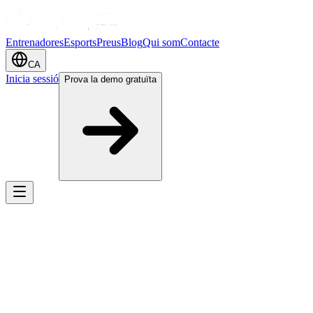
Entrenadores
Esports
Preus
Blog
Qui som
Contacte
CA
Inicia sessió
Prova la demo gratuïta