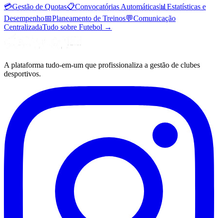
💳
Gestão de Quotas
📋
Convocatórias Automáticas
📊
Estatísticas e
Desempenho
📅
Planeamento de Treinos
💬
Comunicação
Centralizada
Tudo sobre Futebol
→
A plataforma tudo-em-um que profissionaliza a gestão de clubes
desportivos.